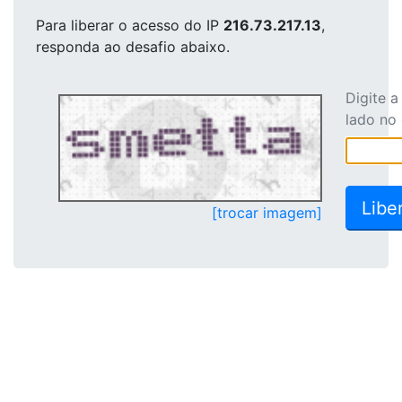
Para liberar o acesso
do IP
216.73.217.13
,
responda ao desafio abaixo.
Digite 
lado no
[trocar imagem]